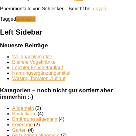
Pheromonfalle von Schlecker – Bericht bei
doyoo
Tagged
Haushalt
Left Sidebar
Neueste Beiträge
Weihnachtsmärkte
Eisfreie Vogeltränke
Leichter Fenchelauflauf
Nahrungsergänzungsmittel
Wirsing-Tomaten-Auflauf
Kategorien – noch nicht gut sortiert aber
immerhin :-)
Allgemein
(2)
Bastelkram
(4)
Ernährung allgemein
(4)
Feiertage
(2)
Garten
(4)
Gesundheit allgemein
(7)