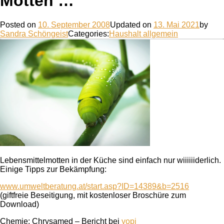
Motten …
Posted on
10. September 2008
Updated on
13. Mai 2021
by
Sandra Schöngeist
Categories:
Haushalt allgemein
Lebensmittelmotten in der Küche sind einfach nur wiiiiiiderlich.
Einige Tipps zur Bekämpfung:
www.umweltberatung.at/start.asp?ID=14389&b=2516
(giftfreie Beseitigung, mit kostenloser Broschüre zum
Download)
Chemie: Chrysamed – Bericht bei
yopi