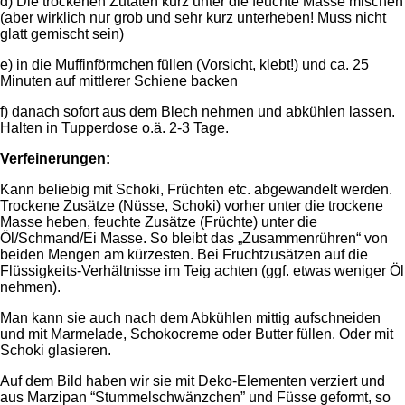
d) Die trockenen Zutaten kurz unter die feuchte Masse mischen
(aber wirklich nur grob und sehr kurz unterheben! Muss nicht
glatt gemischt sein)
e) in die Muffinförmchen füllen (Vorsicht, klebt!) und ca. 25
Minuten auf mittlerer Schiene backen
f) danach sofort aus dem Blech nehmen und abkühlen lassen.
Halten in Tupperdose o.ä. 2-3 Tage.
Verfeinerungen:
Kann beliebig mit Schoki, Früchten etc. abgewandelt werden.
Trockene Zusätze (Nüsse, Schoki) vorher unter die trockene
Masse heben, feuchte Zusätze (Früchte) unter die
Öl/Schmand/Ei Masse. So bleibt das „Zusammenrühren“ von
beiden Mengen am kürzesten. Bei Fruchtzusätzen auf die
Flüssigkeits-Verhältnisse im Teig achten (ggf. etwas weniger Öl
nehmen).
Man kann sie auch nach dem Abkühlen mittig aufschneiden
und mit Marmelade, Schokocreme oder Butter füllen. Oder mit
Schoki glasieren.
Auf dem Bild haben wir sie mit Deko-Elementen verziert und
aus Marzipan “Stummelschwänzchen” und Füsse geformt, so