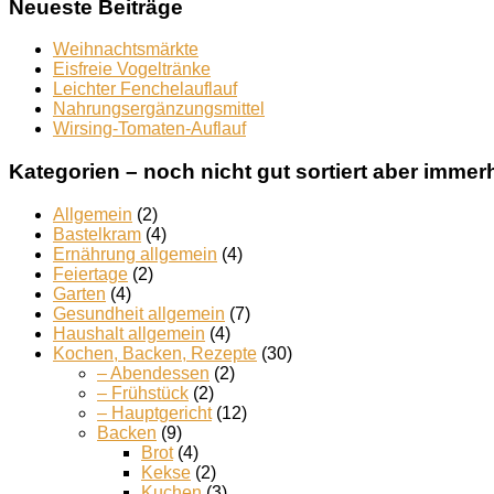
Neueste Beiträge
Weihnachtsmärkte
Eisfreie Vogeltränke
Leichter Fenchelauflauf
Nahrungsergänzungsmittel
Wirsing-Tomaten-Auflauf
Kategorien – noch nicht gut sortiert aber immerh
Allgemein
(2)
Bastelkram
(4)
Ernährung allgemein
(4)
Feiertage
(2)
Garten
(4)
Gesundheit allgemein
(7)
Haushalt allgemein
(4)
Kochen, Backen, Rezepte
(30)
– Abendessen
(2)
– Frühstück
(2)
– Hauptgericht
(12)
Backen
(9)
Brot
(4)
Kekse
(2)
Kuchen
(3)