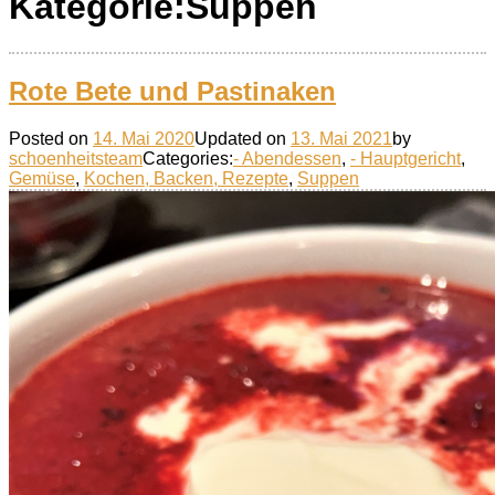
Kategorie:
Suppen
Rote Bete und Pastinaken
Posted on
14. Mai 2020
Updated on
13. Mai 2021
by
schoenheitsteam
Categories:
- Abendessen
,
- Hauptgericht
,
Gemüse
,
Kochen, Backen, Rezepte
,
Suppen