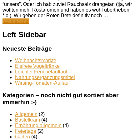
“unsers”. Oder ich hab zuviel Rauchsalz drangetan (tja, wir
wollten mehr Röstaromen und haben es wohl übertrieben
*lol). Wir geben der Roten Bete definitiv noch …
Rote
Weiterlesen
Bete
und
Left Sidebar
Pastinaken
Neueste Beiträge
Weihnachtsmärkte
Eisfreie Vogeltränke
Leichter Fenchelauflauf
Nahrungsergänzungsmittel
Wirsing-Tomaten-Auflauf
Kategorien – noch nicht gut sortiert aber
immerhin :-)
Allgemein
(2)
Bastelkram
(4)
Ernährung allgemein
(4)
Feiertage
(2)
Garten
(4)