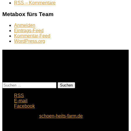
RSS – Kommentare
Metabox fürs Team
Anmelden
Eintrags-Feed
Kommentar-Feed
WordPress.org
Footer → Top
Suchst Du was? Eingeben und “Suche”
klicken:
Suchen
nach:
RSS
E-mail
Facebook
© 2007 - 2026 by
schoen-heits-farm.de
. All rights reserved.
Alle Inhalte, Bilder, Texte sind unsere EIGENEN, sonst ist es
ausdrücklich anders angegeben. Vor Weiterverwendung bitte